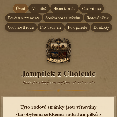
Úvod
Aktuálně
Historie rodu
Časová osa
Pověsti a prameny
Současnost a bádání
Rodové větve
Osobnosti rodu
Pro badatele
Fotogalerie
Kontakty
Jampílek z Cholenic
Rodové stránky starobylého selského rodu
❦
Tyto rodové stránky jsou věnovány
starobylému selskému rodu Jampílků z