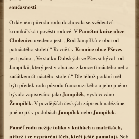
současnosti
.
O dávném původu rodu dochovala se svědectví
Pamětní knize obce
kronikářská i pověsti rodové. V
Cholenice
uvedeno jest: „Rod Jampílků v obci od
Kronice obce Pševes
patnáctého století.“ Rovněž v
jest psáno: „Ve statku Dubských ve Pševsi býval rod
Jampílků, který jest v obci asi z konce třináctého nebo
začátkem čtrnáctého století.“ Dle téhož podání měl
býti předek rodu původu francouzského a jeho jméno
Jampilék
bývalo zapisováno jako
, vyslovováno
Žempilék
. V pozdějších českých zápisech nalézáme
Jampílek
Jampilek
jméno již v podobách
nebo
.
Paměť rodu nežije toliko v knihách a matrikách,
nýbrž i ve vyprávění těch, kteří ještě pamatují.
Neb