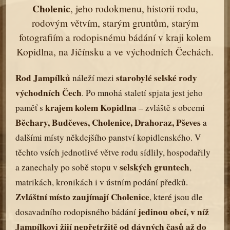
Cholenic
, jeho rodokmenu, historii rodu,
rodovým větvím, starým gruntům, starým
fotografiím a rodopisnému bádání v kraji kolem
Kopidlna, na Jičínsku a ve východních Čechách.
Rod Jampílků
starobylé selské rody
náleží mezi
východních Čech
. Po mnohá staletí spjata jest jeho
krajem kolem Kopidlna
paměť s
– zvláště s obcemi
Běchary, Budčeves, Cholenice, Drahoraz, Pševes
a
dalšími místy někdejšího panství kopidlenského. V
těchto vsích jednotlivé větve rodu sídlily, hospodařily
selských gruntech
a zanechaly po sobě stopu v
,
matrikách, kronikách i v ústním podání předků.
Zvláštní místo zaujímají Cholenice
, které jsou dle
jedinou obcí, v níž
dosavadního rodopisného bádání
Jampílkovi žijí nepřetržitě od dávných časů až do